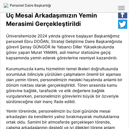
Personel Daire Başkanlığı
PERSONEL DAİRE BAŞKANLIĞI
bars
Üç Mesai Arkadaşımızın Yemin
Bize Ulaşın
Merasimi Gerçekleştirildi
Üniversitemizde 2024 yılında göreve başlayan Başkanlığımız
personeli Ebru DOĞAN, Strateji Geliştirme Daire Başkanlığında
görevli Şenay GÜNGÖR ile Yabancı Diller Yüksekokulunda
görev yapan Murat YAMAN, asil memur statüsüne geçiş
kapsamında yemin ederek görevlerine resmiyet kazandırdı.
Kurumumuzda kamu hizmetinin temel ilkeleri doğrultusunda
sorumluluk bilinciyle yürütülen çalışmaların önemli bir aşaması
olan yemin töreni, personelimizin mesleki hayatında anlamlı bir
dönüm noktası olarak gerçekleştirildi. Tören sırasında kamu
görevine bağlılık, tarafsızlık ve etik değerlere bağlılık
vurgulanırken, personelimizin görevlerini büyük bir özveriyle
sürdüreceğine dair inanç ifade edildi.
Yemin töreninde, personelimizin bu özel gününde mesai
arkadaşları da kendilerini yalnız bırakmayarak mutluluklarına
ortak oldu. Samimi bir atmosferde gerçekleşen törende,
çalışma arkadaşlarının desteği ve iyi dilekleri törene anlam